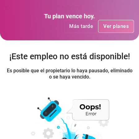
futuraretail
Tu plan
Tu plan
ha vencido
vence hoy
.
.
Más tarde
Más tarde
Ver planes
Ver planes
¡Este empleo no está disponible!
Es posible que el propietario lo haya pausado, eliminado
o se haya vencido.