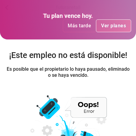
futuraretail
Tu plan
Tu plan
ha vencido
vence hoy
.
.
Más tarde
Más tarde
Ver planes
Ver planes
¡Este empleo no está disponible!
Es posible que el propietario lo haya pausado, eliminado
o se haya vencido.