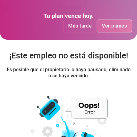
futuraretail
Tu plan
Tu plan
ha vencido
vence hoy
.
.
Más tarde
Más tarde
Ver planes
Ver planes
¡Este empleo no está disponible!
Es posible que el propietario lo haya pausado, eliminado
o se haya vencido.