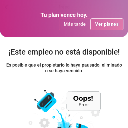
freed
Tu plan
Tu plan
ha vencido
vence hoy
.
.
Más tarde
Más tarde
Ver planes
Ver planes
¡Este empleo no está disponible!
Es posible que el propietario lo haya pausado, eliminado
o se haya vencido.