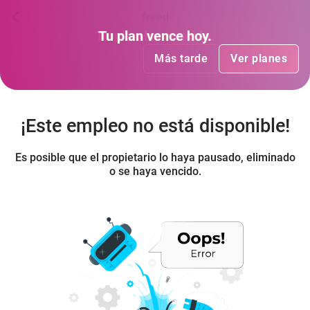
freed
Tu plan
Tu plan
ha vencido
vence hoy
.
.
Más tarde
Más tarde
Ver planes
Ver planes
¡Este empleo no está disponible!
Es posible que el propietario lo haya pausado, eliminado
o se haya vencido.