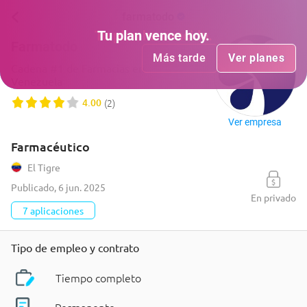
farmatodo
Tu plan
Tu plan
ha vencido
vence hoy
.
.
Farmatodo
Más tarde
Más tarde
Ver planes
Ver planes
Cadena #1 de Farmacias en
Venezuela
4.00
(
2
)
Ver empresa
Farmacéutico
El Tigre
Publicado
,
6 jun. 2025
En privado
7 aplicaciones
Tipo de empleo y contrato
Tiempo completo