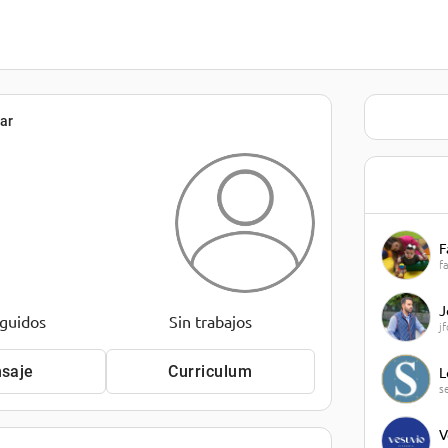
ar
F
f
J
eguidos
Sin trabajos
j
saje
Curriculum
L
s
V