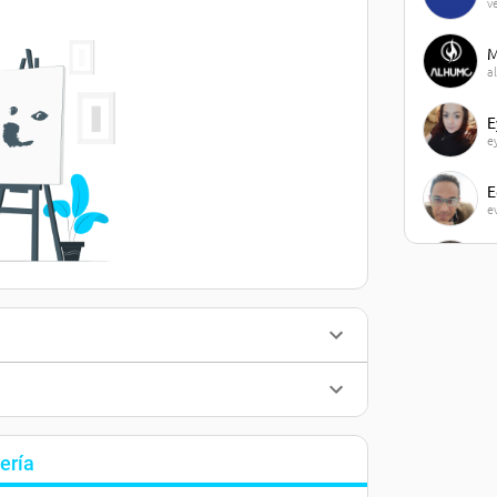
v
M
a
E
e
E
e
J
j
M
m
J
j
ería