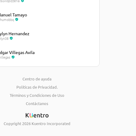
esuviopizzeria
anuel Tamayo
lhumobbq
ylyn Hernandez
ylyn38
dgar Villegas Avila
villegas
osé Castellanos
osecastellanos235
Centro de ayuda
Políticas de Privacidad.
iguel Marval
arval21
Términos y Condiciones de Uso
Contáctanos
eimy Torres
eimytorres
Copyright
2026
Kuentro Incorporated