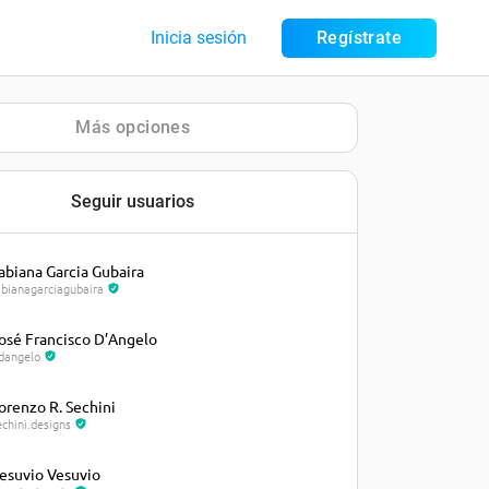
Inicia sesión
Regístrate
Más opciones
Seguir usuarios
abiana Garcia Gubaira
abianagarciagubaira
osé Francisco D’Angelo
fdangelo
orenzo R. Sechini
echini.designs
esuvio Vesuvio