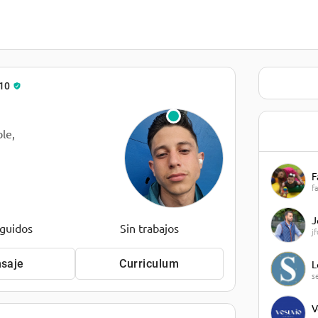
10
le,
F
f
J
eguidos
Sin trabajos
j
saje
Curriculum
L
s
V