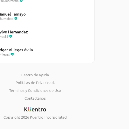
esuviopizzeria
anuel Tamayo
lhumobbq
ylyn Hernandez
ylyn38
dgar Villegas Avila
villegas
osé Castellanos
osecastellanos235
Centro de ayuda
Políticas de Privacidad.
iguel Marval
arval21
Términos y Condiciones de Uso
Contáctanos
eimy Torres
eimytorres
Copyright
2026
Kuentro Incorporated