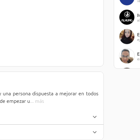
v
M
a
E
e
E
e
J
j
y una persona dispuesta a mejorar en todos 
M
m
d de empezar u
... 
más
J
j