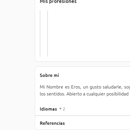
Mis profesiones
r
o
m
c
á
i
t
o
i
s 
c
(
o 
B
(
a
T
n
.
c
.
a
.
)
Sobre mí
Mi Nombre es Eros, un gusto saludarle, so
los sentidos. Abierto a cualquier posibilida
Idiomas
2
Referencias