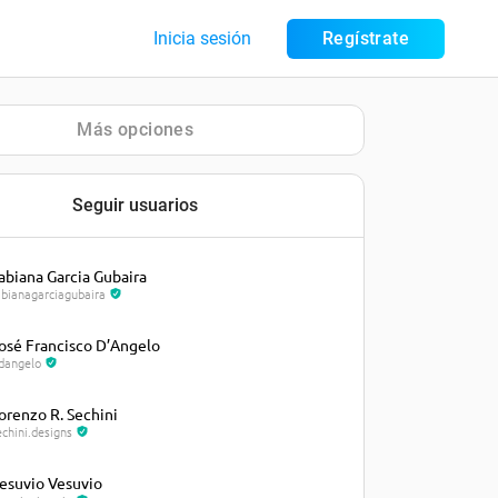
Inicia sesión
Regístrate
Más opciones
Seguir usuarios
abiana Garcia Gubaira
abianagarciagubaira
osé Francisco D’Angelo
fdangelo
orenzo R. Sechini
echini.designs
esuvio Vesuvio