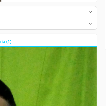
ría
(
1
)