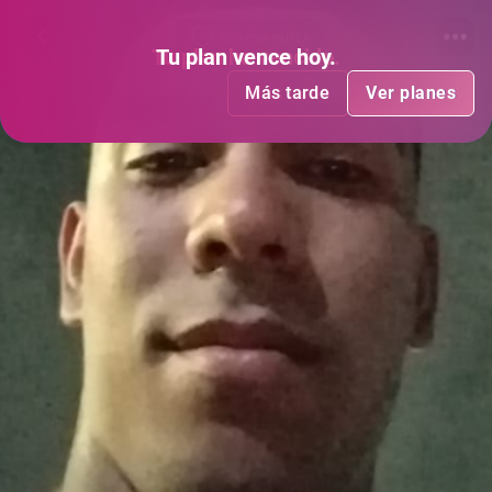
Sin me gusta
Tu plan
Tu plan
ha vencido
vence hoy
.
.
Más tarde
Más tarde
Ver planes
Ver planes