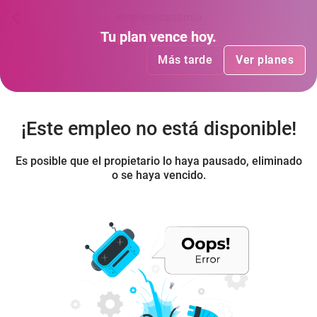
empleoscasamia
Tu plan
Tu plan
ha vencido
vence hoy
.
.
Más tarde
Más tarde
Ver planes
Ver planes
¡Este empleo no está disponible!
Es posible que el propietario lo haya pausado, eliminado
o se haya vencido.