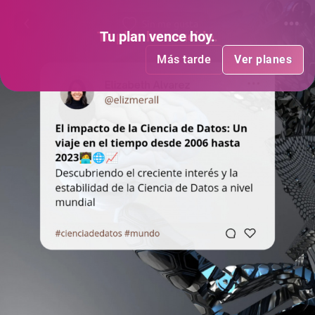
Sin me gusta
Tu plan
Tu plan
ha vencido
vence hoy
.
.
Más tarde
Más tarde
Ver planes
Ver planes