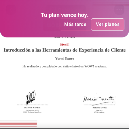
Sin me gusta
Tu plan
Tu plan
ha vencido
vence hoy
.
.
Más tarde
Más tarde
Ver planes
Ver planes