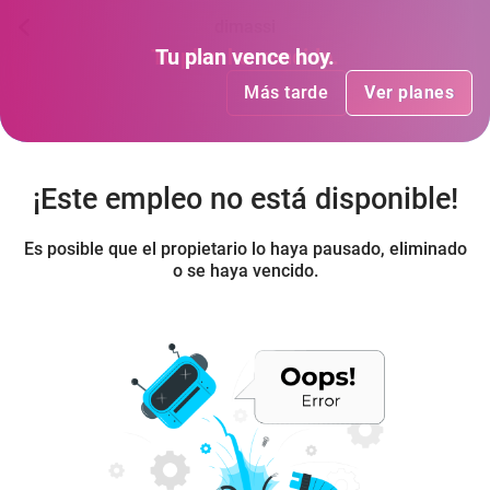
dimassi
Tu plan
Tu plan
ha vencido
vence hoy
.
.
Más tarde
Más tarde
Ver planes
Ver planes
¡Este empleo no está disponible!
Es posible que el propietario lo haya pausado, eliminado
o se haya vencido.