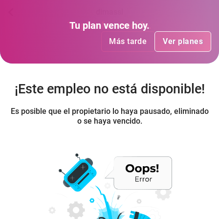
dimassi
Tu plan
Tu plan
ha vencido
vence hoy
.
.
Más tarde
Más tarde
Ver planes
Ver planes
¡Este empleo no está disponible!
Es posible que el propietario lo haya pausado, eliminado
o se haya vencido.