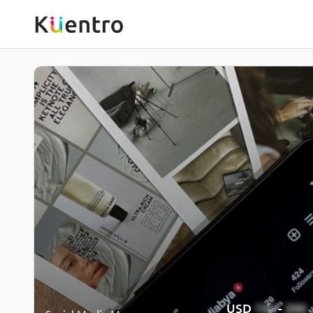
USD
150
-
200