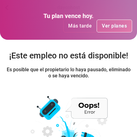
daycohost
Tu plan
Tu plan
ha vencido
vence hoy
.
.
Más tarde
Más tarde
Ver planes
Ver planes
¡Este empleo no está disponible!
Es posible que el propietario lo haya pausado, eliminado
o se haya vencido.