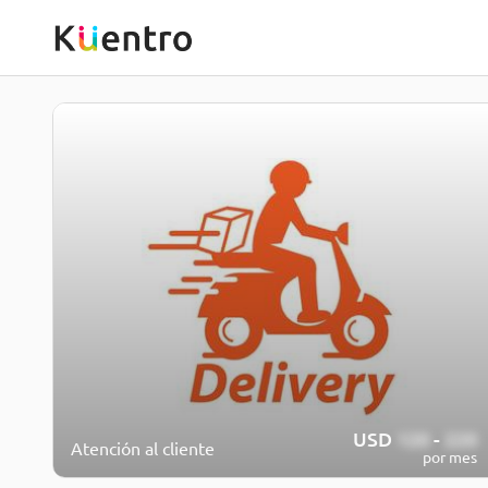
USD
120
-
220
Atención al cliente
por mes