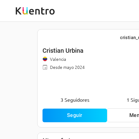
cristian
Cristian Urbina
Valencia
Desde
mayo 2024
A
s
3 Seguidores
1 Sig
i
s
t
e
Seguir
Men
n
t
A
e 
s
a
e
d