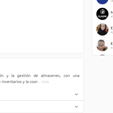
v
M
a
E
e
E
e
J
j
ión y la gestión de almacenes, con una 
M
m
 inventarios y la coor
... 
más
J
j