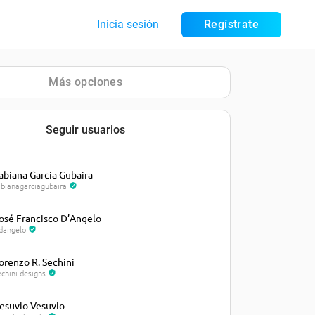
Inicia sesión
Regístrate
Más opciones
Seguir usuarios
abiana Garcia Gubaira
abianagarciagubaira
osé Francisco D’Angelo
fdangelo
orenzo R. Sechini
echini.designs
esuvio Vesuvio