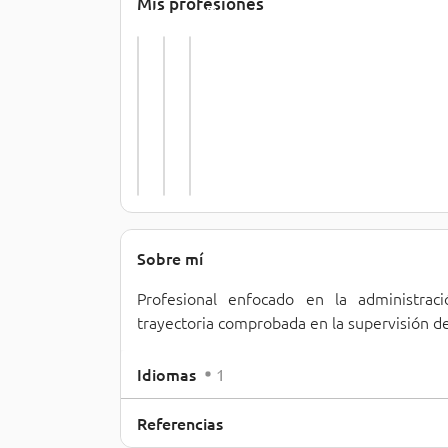
Mis profesiones
s
m
o
A
i
r 
l
n
y 
m
i
P
a
s
r
c
t
o
e
r
m
n
a
o
i
t
t
s
i
o
t
v
r
a
o
Sobre mí
Profesional enfocado en la administrac
trayectoria comprobada en la supervisión de
Idiomas
1
Referencias