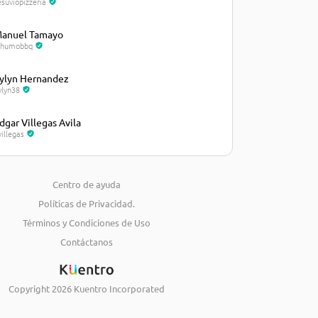
esuviopizzeria
anuel Tamayo
lhumobbq
ylyn Hernandez
ylyn38
dgar Villegas Avila
villegas
osé Castellanos
osecastellanos235
Centro de ayuda
Políticas de Privacidad.
iguel Marval
arval21
Términos y Condiciones de Uso
Contáctanos
eimy Torres
eimytorres
Copyright
2026
Kuentro Incorporated