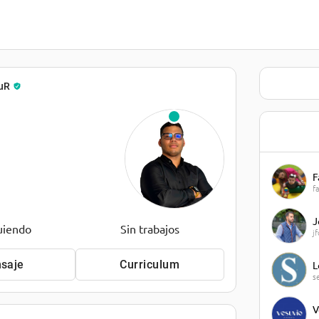
_uR
F
f
J
uiendo
Sin trabajos
j
saje
Curriculum
L
s
V