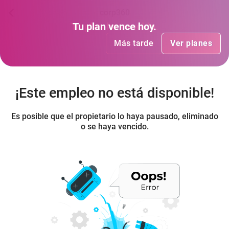
corp360
Tu plan
Tu plan
ha vencido
vence hoy
.
.
Más tarde
Más tarde
Ver planes
Ver planes
¡Este empleo no está disponible!
Es posible que el propietario lo haya pausado, eliminado
o se haya vencido.