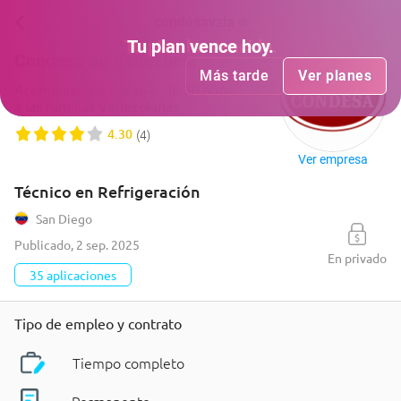
condesavzla
Tu plan
Tu plan
ha vencido
vence hoy
.
.
Condesa de Venezuela
Más tarde
Más tarde
Ver planes
Ver planes
Acompañando por más de 30 años
a las familias Venezolanas
4.30
(
4
)
Ver empresa
Técnico en Refrigeración
San Diego
Publicado
,
2 sep. 2025
En privado
35 aplicaciones
Tipo de empleo y contrato
Tiempo completo