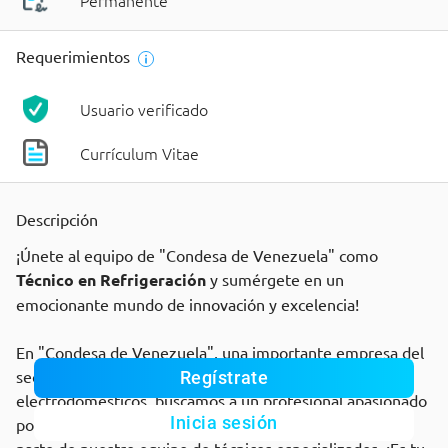
Permanente
Requerimientos
Usuario verificado
Currículum Vitae
Descripción
¡Únete al equipo de "Condesa de Venezuela" como
Técnico en Refrigeración
y sumérgete en un
emocionante mundo de innovación y excelencia!
En "Condesa de Venezuela", una importante empresa del
sector dedicada a la distribución de línea blanca y
Regístrate
electrodomésticos, buscamos a un profesional apasionado
Inicia sesión
por la refrigeración y los electrodomésticos para formar