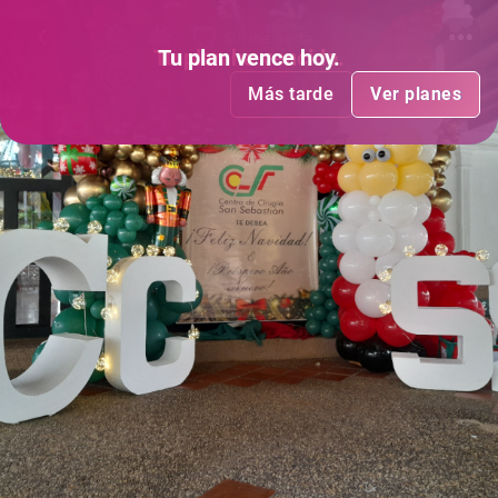
Sin me gusta
Tu plan
Tu plan
ha vencido
vence hoy
.
.
Más tarde
Más tarde
Ver planes
Ver planes