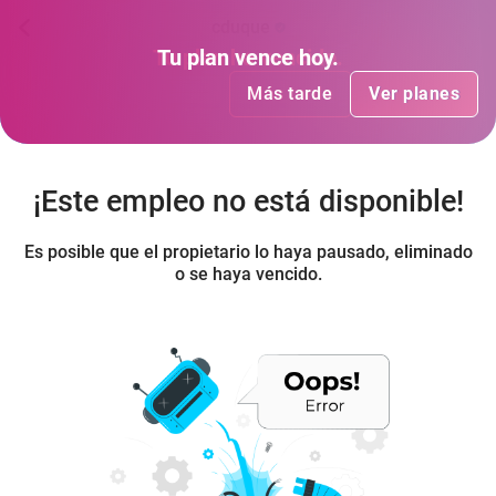
cduque
Tu plan
Tu plan
ha vencido
vence hoy
.
.
Más tarde
Más tarde
Ver planes
Ver planes
¡Este empleo no está disponible!
Es posible que el propietario lo haya pausado, eliminado
o se haya vencido.