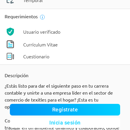
Temporal
Requerimientos
Usuario verificado
Currículum Vitae
Cuestionario
Descripción
¿Estás listo para dar el siguiente paso en tu carrera
contable y unirte a una empresa líder en el sector de
comercio de texitles para el hogar? ¡Esta es tu
oportunidad!
Regístrate
Como ANALISTA CONTABLE, tendrás la oportunidad de
Inicia sesión
trabajar en un ambiente dinámico y colaborativo, donde