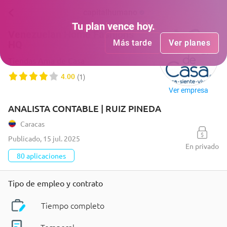
capitalhumano
Tu plan
Tu plan
ha vencido
vence hoy
.
.
Venezuelan Home Fashions
Más tarde
Más tarde
Ver planes
Ver planes
HQ
Tiendas Ama de Casa
4.00
(
1
)
Ver empresa
ANALISTA CONTABLE | RUIZ PINEDA
Caracas
Publicado
,
15 jul. 2025
En privado
80 aplicaciones
Tipo de empleo y contrato
Tiempo completo