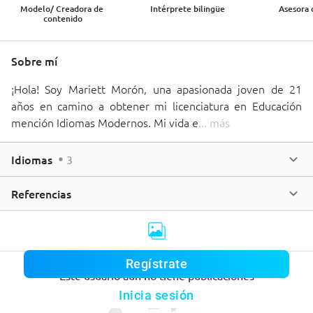
Modelo/ Creadora de 
Intérprete bilingüe
Asesora 
contenido
Sobre mí
¡Hola! Soy Mariett Morón, una apasionada joven de 21 
años en camino a obtener mi licenciatura en Educación 
mención Idiomas Modernos. Mi vida e
... 
más
Idiomas
3
Referencias
Regístrate
Este usuario aún no tiene publicaciones
Inicia sesión