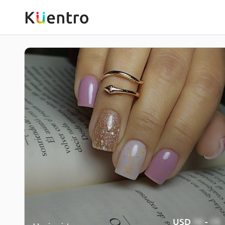
USD
10
-
15