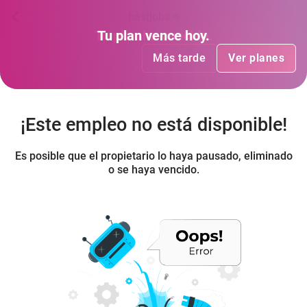
bestjobs
Tu plan
Tu plan
ha vencido
vence hoy
.
.
Más tarde
Más tarde
Ver planes
Ver planes
¡Este empleo no está disponible!
Es posible que el propietario lo haya pausado, eliminado
o se haya vencido.