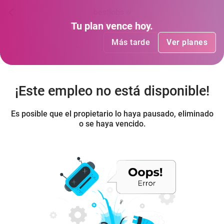
bestjobs
Tu plan
Tu plan
ha vencido
vence hoy
.
.
Más tarde
Más tarde
Ver planes
Ver planes
¡Este empleo no está disponible!
Es posible que el propietario lo haya pausado, eliminado
o se haya vencido.