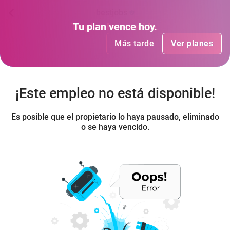
bestjobs
Tu plan
Tu plan
ha vencido
vence hoy
.
.
Más tarde
Más tarde
Ver planes
Ver planes
¡Este empleo no está disponible!
Es posible que el propietario lo haya pausado, eliminado
o se haya vencido.