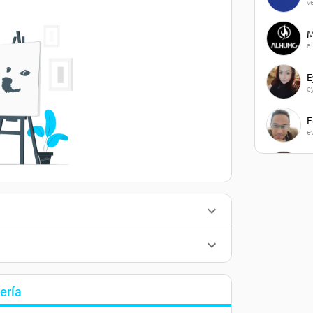
v
M
a
E
e
E
e
J
j
M
m
J
j
ería