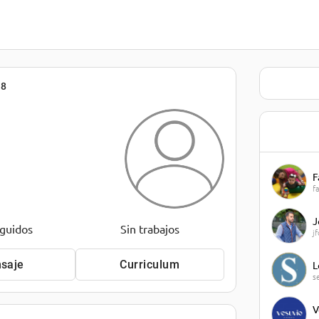
08
F
f
J
eguidos
Sin trabajos
j
saje
Curriculum
L
s
V