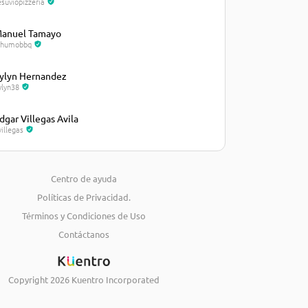
esuviopizzeria
anuel Tamayo
lhumobbq
ylyn Hernandez
ylyn38
dgar Villegas Avila
villegas
osé Castellanos
osecastellanos235
Centro de ayuda
Políticas de Privacidad.
iguel Marval
arval21
Términos y Condiciones de Uso
Contáctanos
eimy Torres
eimytorres
Copyright
2026
Kuentro Incorporated