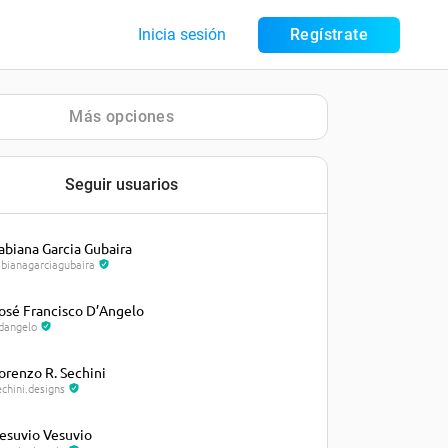
Inicia sesión
Regístrate
Más opciones
Seguir usuarios
abiana Garcia Gubaira
abianagarciagubaira
osé Francisco D’Angelo
fdangelo
orenzo R. Sechini
echini.designs
esuvio Vesuvio