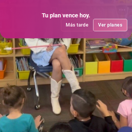
Sin me gusta
Tu plan
Tu plan
ha vencido
vence hoy
.
.
Más tarde
Más tarde
Ver planes
Ver planes