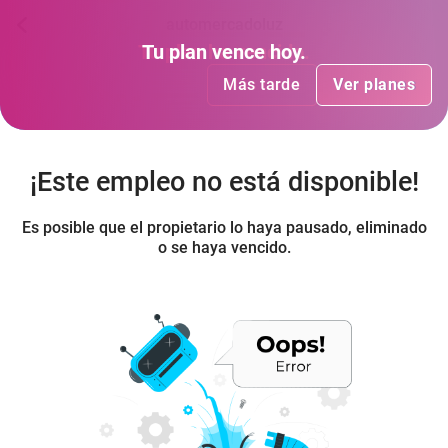
automercadoluz
Tu plan
Tu plan
ha vencido
vence hoy
.
.
Más tarde
Más tarde
Ver planes
Ver planes
¡Este empleo no está disponible!
Es posible que el propietario lo haya pausado, eliminado
o se haya vencido.