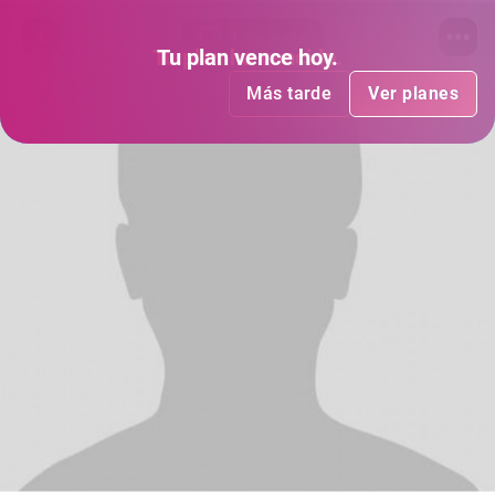
1 me gusta
Tu plan
Tu plan
ha vencido
vence hoy
.
.
Más tarde
Más tarde
Ver planes
Ver planes