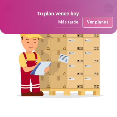
Sin me gusta
Tu plan
Tu plan
ha vencido
vence hoy
.
.
Más tarde
Más tarde
Ver planes
Ver planes