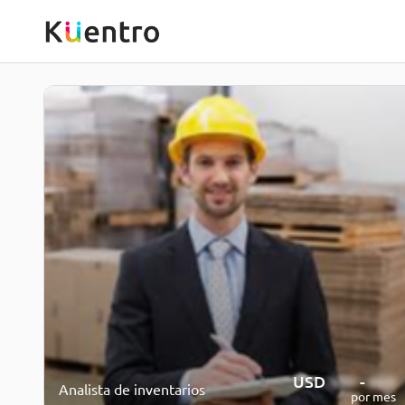
USD
600
-
800
Analista de inventarios
por mes